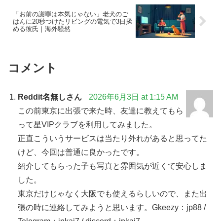
「お前の謝罪は本気じゃない」老犬のご
はんに20秒つけたリビングの電気で3日揉
める彼氏｜海外騒然
コメント
Reddit名無しさん
2026年6月3日 at 1:15 AM
この前東京に出張で来た時、友達に教えてもら
って星VIPクラブを利用してみました。
正直こういうサービスは当たり外れがあると思ってた
けど、今回は普通に良かったです。
紹介してもらった子も写真と雰囲気が近くて安心しま
した。
東京だけじゃなく大阪でも使えるらしいので、また出
張の時に連絡してみようと思います。Gkeezy：jp88 /