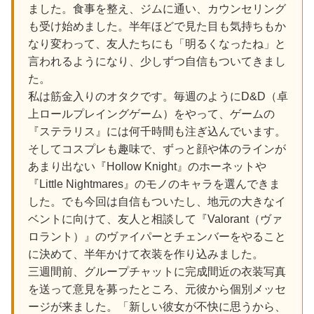
ました。食事を整え、ジムに通い、カウンセリング
も受け始めました。半年ほどで見た目も気持ちもか
なり変わって、友人たちにも「明るくなったね」と
言われるようになり、少しずつ自信もついてきまし
た。
私は筋金入りのオタクです。毎週のようにD&D（卓
上ロールプレイングゲーム）をやって、ゲームの
『ステラリス』には何千時間も注ぎ込んでいます。
そしてコスプレも趣味で、ずっと顔や体のラインが
あまり出ない『Hollow Knight』のホーネットや
『Little Nightmares』のモノのキャラを選んできま
した。でも今回は自信もついたし、地元の大きなイ
ベントに向けて、友人と相談して『Valorant（ヴァ
ロラント）』のヴァイパーとチェンバーをやること
に決めて、半年かけて衣装を作り込みました。
三週間前、グループチャットに完成間近の衣装写真
を送って意見を募ったところ、元彼から個別メッセ
ージが来ました。「新しい彼女が不快に思うから、