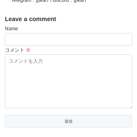
Telegram：jpkai7 / discord：jpkai7
Leave a comment
Name
コメント
※