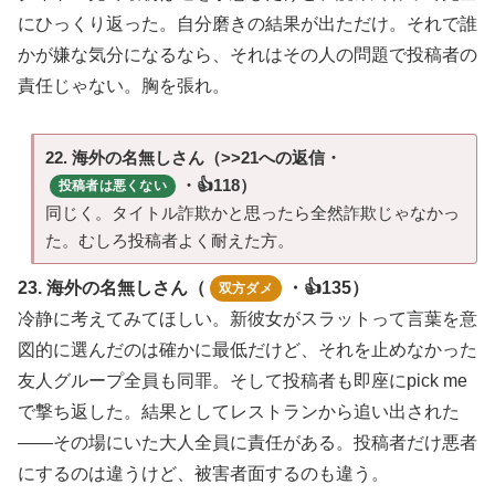
にひっくり返った。自分磨きの結果が出ただけ。それで誰
かが嫌な気分になるなら、それはその人の問題で投稿者の
責任じゃない。胸を張れ。
22. 海外の名無しさん（>>21への返信・
・👍118）
投稿者は悪くない
同じく。タイトル詐欺かと思ったら全然詐欺じゃなかっ
た。むしろ投稿者よく耐えた方。
23. 海外の名無しさん（
・👍135）
双方ダメ
冷静に考えてみてほしい。新彼女がスラットって言葉を意
図的に選んだのは確かに最低だけど、それを止めなかった
友人グループ全員も同罪。そして投稿者も即座にpick me
で撃ち返した。結果としてレストランから追い出された
——その場にいた大人全員に責任がある。投稿者だけ悪者
にするのは違うけど、被害者面するのも違う。