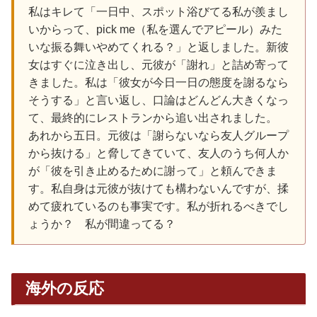
私はキレて「一日中、スポット浴びてる私が羨まし
いからって、pick me（私を選んでアピール）みた
いな振る舞いやめてくれる？」と返しました。新彼
女はすぐに泣き出し、元彼が「謝れ」と詰め寄って
きました。私は「彼女が今日一日の態度を謝るなら
そうする」と言い返し、口論はどんどん大きくなっ
て、最終的にレストランから追い出されました。
あれから五日。元彼は「謝らないなら友人グループ
から抜ける」と脅してきていて、友人のうち何人か
が「彼を引き止めるために謝って」と頼んできま
す。私自身は元彼が抜けても構わないんですが、揉
めて疲れているのも事実です。私が折れるべきでし
ょうか？ 私が間違ってる？
海外の反応