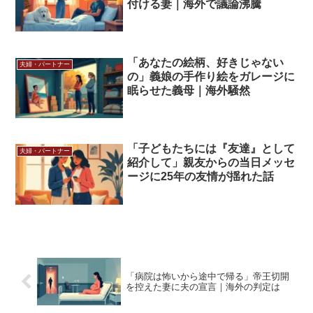
付ける妻｜海外で議論沸騰
「あなたの絵柄、好きじゃない
夫婦・パートナー
の」義娘の手作り絵をガレージに
眠らせた義母｜海外騒然
「子どもたちには『友達』として
夫婦・パートナー
紹介して」親友からの当日メッセ
ージに25年の友情が揺れた話
「病院は怖いから途中で帰る」帝王切開
を控えた妻に夫の宣言｜海外の判定は