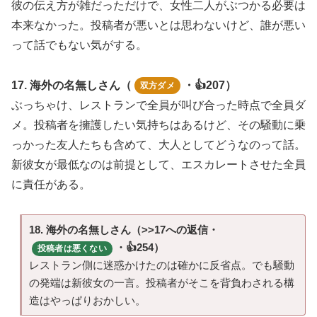
彼の伝え方が雑だっただけで、女性二人がぶつかる必要は
本来なかった。投稿者が悪いとは思わないけど、誰が悪い
って話でもない気がする。
17. 海外の名無しさん（
・👍207）
双方ダメ
ぶっちゃけ、レストランで全員が叫び合った時点で全員ダ
メ。投稿者を擁護したい気持ちはあるけど、その騒動に乗
っかった友人たちも含めて、大人としてどうなのって話。
新彼女が最低なのは前提として、エスカレートさせた全員
に責任がある。
18. 海外の名無しさん（>>17への返信・
・👍254）
投稿者は悪くない
レストラン側に迷惑かけたのは確かに反省点。でも騒動
の発端は新彼女の一言。投稿者がそこを背負わされる構
造はやっぱりおかしい。