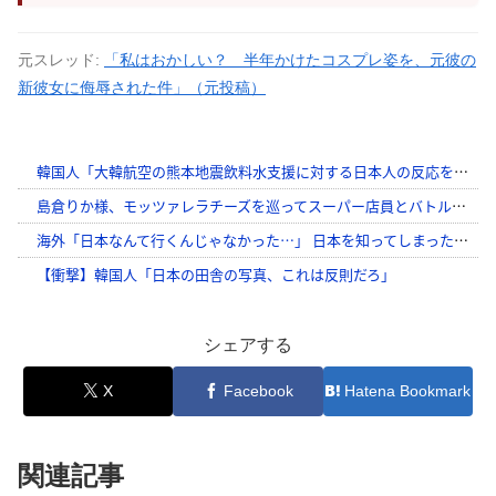
元スレッド:
「私はおかしい？ 半年かけたコスプレ姿を、元彼の
新彼女に侮辱された件」（元投稿）
シェアする
X
Facebook
Hatena Bookmark
関連記事