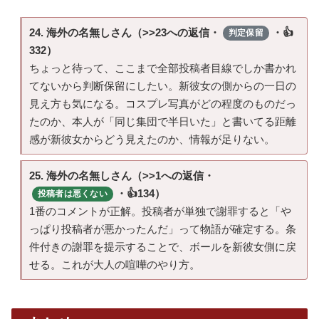
24. 海外の名無しさん（>>23への返信・
・👍
判定保留
332）
ちょっと待って、ここまで全部投稿者目線でしか書かれ
てないから判断保留にしたい。新彼女の側からの一日の
見え方も気になる。コスプレ写真がどの程度のものだっ
たのか、本人が「同じ集団で半日いた」と書いてる距離
感が新彼女からどう見えたのか、情報が足りない。
25. 海外の名無しさん（>>1への返信・
・👍134）
投稿者は悪くない
1番のコメントが正解。投稿者が単独で謝罪すると「や
っぱり投稿者が悪かったんだ」って物語が確定する。条
件付きの謝罪を提示することで、ボールを新彼女側に戻
せる。これが大人の喧嘩のやり方。