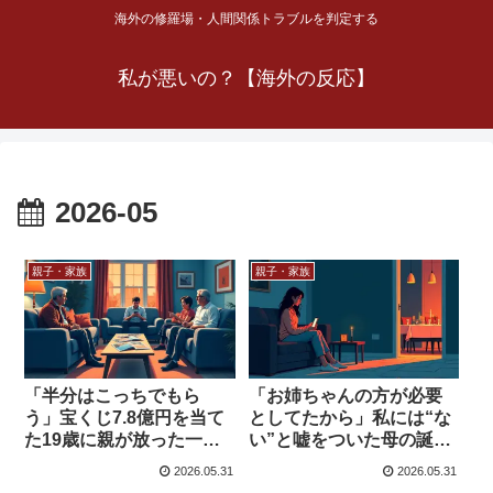
海外の修羅場・人間関係トラブルを判定する
私が悪いの？【海外の反応】
2026-05
親子・家族
親子・家族
「半分はこっちでもら
「お姉ちゃんの方が必要
う」宝くじ7.8億円を当て
としてたから」私には“な
た19歳に親が放った一
い”と嘘をついた母の誕生
言、海外の判定は…
日を欠席した話
2026.05.31
2026.05.31