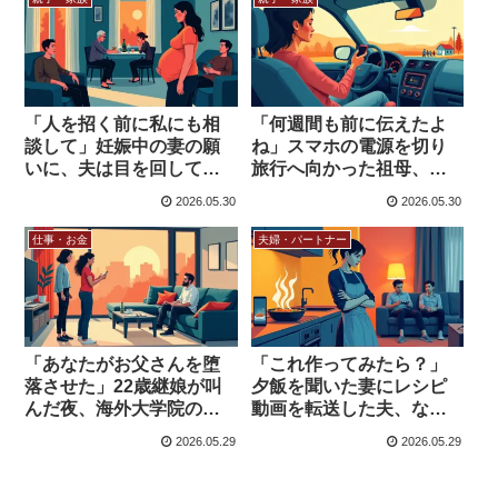
「人を招く前に私にも相
「何週間も前に伝えたよ
談して」妊娠中の妻の願
ね」スマホの電源を切り
いに、夫は目を回して
旅行へ向かった祖母、海
「もういいだろ」…？
外の判定は…
2026.05.30
2026.05.30
仕事・お金
夫婦・パートナー
「あなたがお父さんを堕
「これ作ってみたら？」
落させた」22歳継娘が叫
夕飯を聞いた妻にレシピ
んだ夜、海外大学院の学
動画を転送した夫、なぜ
費はどうなったか
か召使い扱い呼ばわりさ
2026.05.29
2026.05.29
れた話