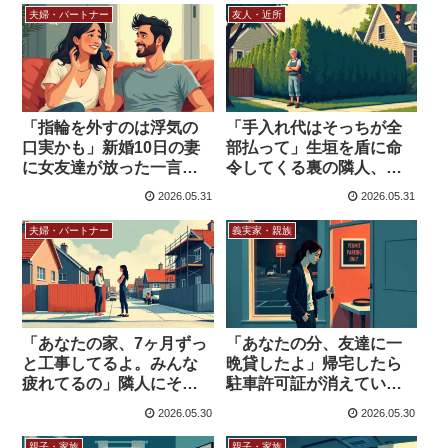
夫婦・パートナー
友人・近所
「指輪を外すのは浮気の
「手入れ代はそっちが全
口実かも」新婚10日の妻
部払って」生垣を盾に命
に女友達が放った一言か
令してくる裏の隣人、い
ら始まる迷走劇、海外の
っそ撤去したら私が悪
2026.05.31
2026.05.31
判定は…
い？
夫婦・パートナー
義実家・親族
「あなたの家、7ヶ月ずっ
「あなたの分、友達に一
と工事してるよ。みんな
晩貸したよ」帰宅したら
疲れてるの」隣人にそう
駐車許可証が消えていた
告げた女性、海外の判定
話、私が間違ってる…？
2026.05.30
2026.05.30
は…
親子・家族
親子・家族