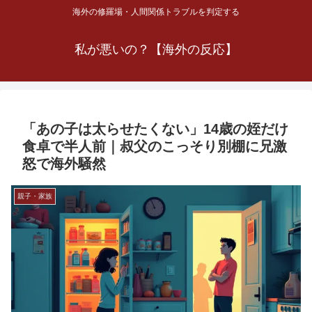
海外の修羅場・人間関係トラブルを判定する
私が悪いの？【海外の反応】
「あの子は太らせたくない」14歳の姪だけ
食卓で半人前｜叔父のこっそり別棚に兄激
怒で海外騒然
親子・家族