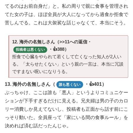
てるのはお前自身だ」と。私の周りで親に食事を管理され
てた女の子は、ほぼ全員が大人になってから過食か拒食で
苦しんでる。これは大袈裟な話じゃなくて、本当にそう。
12. 海外の名無しさん（>>11への返信・
・👍388）
投稿者は悪くない
拒食で心臓をやられて若くして亡くなった知人が2人い
る。「太らせたくない」という親の一言は、本当に冗談
ですまない呪いになりうる。
13. 海外の名無しさん（
・👍401）
誰も悪くない
ぶっちゃけ、ここは誰も「悪人」というよりコミュニケー
ションが下手すぎるだけに見える。兄夫婦は男の子のカロ
リー消費しか見えてないし、投稿者も正面から話す前にこ
っそり動いた。全員座って「家にいる間の食事ルール」を
決めれば済む話だったんじゃ。