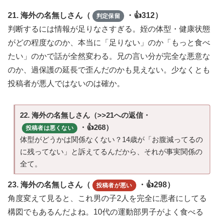
21. 海外の名無しさん（
・👍312）
判定保留
判断するには情報が足りなさすぎる。姪の体型・健康状態
がどの程度なのか、本当に「足りない」のか「もっと食べ
たい」のかで話が全然変わる。兄の言い分が完全な悪意な
のか、過保護の延長で歪んだのかも見えない。少なくとも
投稿者が悪人ではないのは確か。
22. 海外の名無しさん（>>21への返信・
・👍268）
投稿者は悪くない
体型がどうかは関係なくない？14歳が「お腹減ってるの
に残ってない」と訴えてるんだから、それが事実関係の
全て。
23. 海外の名無しさん（
・👍298）
投稿者が悪い
角度変えて見ると、これ男の子2人を完全に悪者にしてる
構図でもあるんだよね。10代の運動部男子がよく食べる