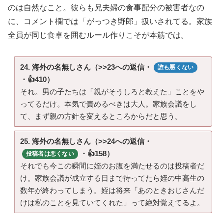
のは自然なこと。彼らも兄夫婦の食事配分の被害者なの
に、コメント欄では「がっつき野郎」扱いされてる。家族
全員が同じ食卓を囲むルール作りこそが本筋では。
24. 海外の名無しさん（>>23への返信・
誰も悪くない
・👍410）
それ。男の子たちは「親がそうしろと教えた」ことをや
ってるだけ。本気で責めるべきは大人。家族会議をし
て、まず親の方針を変えるところからだと思う。
25. 海外の名無しさん（>>24への返信・
・👍158）
投稿者は悪くない
それでも今この瞬間に姪のお腹を満たせるのは投稿者だ
け。家族会議が成立する日まで待ってたら姪の中高生の
数年が終わってしまう。姪は将来「あのときおじさんだ
けは私のことを見ていてくれた」って絶対覚えてるよ。