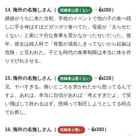
14. 海外の名無しさん（
・👍280）
投稿者は悪くない
継娘がうちに来た当初、学校のイベントで他の子の食べ残
しに手を伸ばすほどガツガツ食べてた。母親が「太らせた
くない」と家に十分な食事を置かなかったせいだった。後
年、彼女は婦人科で「骨盤が成長しきってないから妊娠は
危険」と言われた。子ども時代の食事制限は本当に体を作
りそびれさせる。
15. 海外の名無しさん（
・👍226）
投稿者は悪くない
兄、ヤバすぎる。痛いところを突かれたから怒ってるんで
すよ、あれは。本当に自信があれば「考えすぎだよ」で笑
い飛ばして終わるはず。怒鳴って制圧しようとしてる時点
でお察し。
16. 海外の名無しさん（
・👍390）
投稿者が悪い