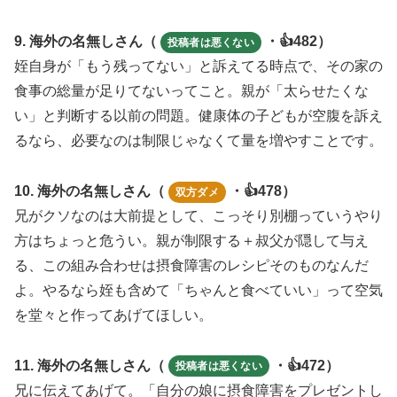
9. 海外の名無しさん（
・👍482）
投稿者は悪くない
姪自身が「もう残ってない」と訴えてる時点で、その家の
食事の総量が足りてないってこと。親が「太らせたくな
い」と判断する以前の問題。健康体の子どもが空腹を訴え
るなら、必要なのは制限じゃなくて量を増やすことです。
10. 海外の名無しさん（
・👍478）
双方ダメ
兄がクソなのは大前提として、こっそり別棚っていうやり
方はちょっと危うい。親が制限する＋叔父が隠して与え
る、この組み合わせは摂食障害のレシピそのものなんだ
よ。やるなら姪も含めて「ちゃんと食べていい」って空気
を堂々と作ってあげてほしい。
11. 海外の名無しさん（
・👍472）
投稿者は悪くない
兄に伝えてあげて。「自分の娘に摂食障害をプレゼントし