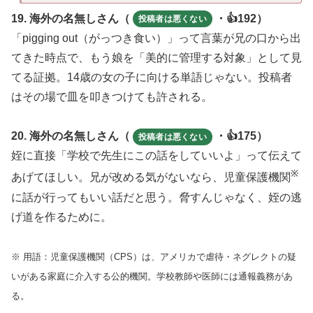
19. 海外の名無しさん（
・👍192）
投稿者は悪くない
「pigging out（がっつき食い）」って言葉が兄の口から出
てきた時点で、もう娘を「美的に管理する対象」として見
てる証拠。14歳の女の子に向ける単語じゃない。投稿者
はその場で皿を叩きつけても許される。
20. 海外の名無しさん（
・👍175）
投稿者は悪くない
姪に直接「学校で先生にこの話をしていいよ」って伝えて
※
あげてほしい。兄が改める気がないなら、児童保護機関
に話が行ってもいい話だと思う。脅すんじゃなく、姪の逃
げ道を作るために。
※ 用語：児童保護機関（CPS）は、アメリカで虐待・ネグレクトの疑
いがある家庭に介入する公的機関。学校教師や医師には通報義務があ
る。