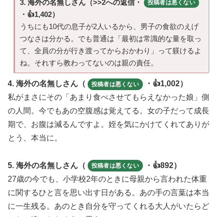
3. 海外の名無しさん（>>2への返信・
投稿者は悪くない
・👍1,402）
うちにも10代の息子が2人いるから、男子の食欲のえげ
つなさは分かる。でも普通は「最初は常識的な量を取っ
て、全員の分が行き渡ってからおかわり」って躾けるよ
ね。それすら教わってないのは親の責任。
4. 海外の名無しさん（
・👍1,002）
投稿者は悪くない
私がまさにその「あまり食べさせてもらえなかった娘」側
の人間。今でもあの空腹感は覚えてる。女の子だって成長
期で、お腹は減るんですよ。姪を気にかけてくれてありが
とう、本当に。
5. 海外の名無しさん（
・👍892）
投稿者は悪くない
27歳の今でも、小学校2年のときに母親から言われた体重
に関するひと言を思い出す日がある。あの手の言葉は本当
に一生残る。あのとき自分を守ってくれる大人がいたらど