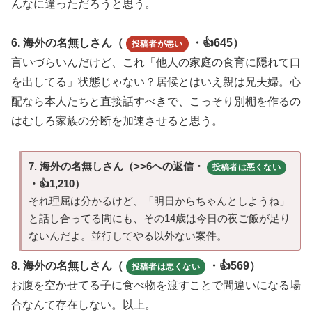
んなに違っただろうと思う。
6. 海外の名無しさん（
・👍645）
投稿者が悪い
言いづらいんだけど、これ「他人の家庭の食育に隠れて口
を出してる」状態じゃない？居候とはいえ親は兄夫婦。心
配なら本人たちと直接話すべきで、こっそり別棚を作るの
はむしろ家族の分断を加速させると思う。
7. 海外の名無しさん（>>6への返信・
投稿者は悪くない
・👍1,210）
それ理屈は分かるけど、「明日からちゃんとしようね」
と話し合ってる間にも、その14歳は今日の夜ご飯が足り
ないんだよ。並行してやる以外ない案件。
8. 海外の名無しさん（
・👍569）
投稿者は悪くない
お腹を空かせてる子に食べ物を渡すことで間違いになる場
合なんて存在しない。以上。