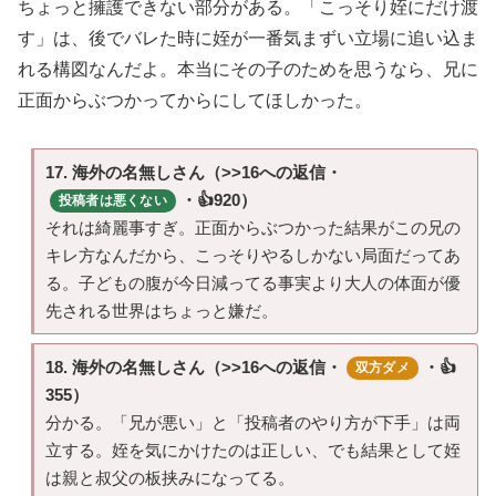
ちょっと擁護できない部分がある。「こっそり姪にだけ渡
す」は、後でバレた時に姪が一番気まずい立場に追い込ま
れる構図なんだよ。本当にその子のためを思うなら、兄に
正面からぶつかってからにしてほしかった。
17. 海外の名無しさん（>>16への返信・
・👍920）
投稿者は悪くない
それは綺麗事すぎ。正面からぶつかった結果がこの兄の
キレ方なんだから、こっそりやるしかない局面だってあ
る。子どもの腹が今日減ってる事実より大人の体面が優
先される世界はちょっと嫌だ。
18. 海外の名無しさん（>>16への返信・
・👍
双方ダメ
355）
分かる。「兄が悪い」と「投稿者のやり方が下手」は両
立する。姪を気にかけたのは正しい、でも結果として姪
は親と叔父の板挟みになってる。