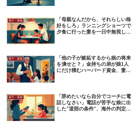
「母親なんだから、それらしい格
親子・家族
好をしろ」ランニングショーツで
夕食に行った妻を一日中無視した
夫、海外の判定は…
「他の子が嫉妬するから娘の将来
親子・家族
を潰せと？」金持ちの弟が娘1人
にだけ積むハーバード資金、妻は
「6人で分けて」と激怒し…
「辞めたいなら自分でコーチに電
親子・家族
話しなさい」電話が苦手な娘に出
した”退部の条件”、海外の判定
は…