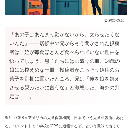
2026.05.13
「あの子はあんまり動かないから、太らせたくな
いんだ」——居候中の兄からそう聞かされた投稿
者は、姪が毎食ほとんど食べられていない理由を
悟ってしまう。息子たちには山盛りの皿、14歳の
娘には控えめな一皿。投稿者がこっそり姪用のお
菓子を別棚に置いたところ、兄は「俺を娘を飢え
させる親みたいに言うな」と激怒した。海外の判
定は——。
※注：CPS＝アメリカの児童保護機関。日本でいう児童相談所にあた
る。コメント中で「学校がCPSに通報するぞ」という意味で出てく