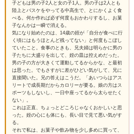
子どもは男の子2人と女の子1人。男の子は2人とも
陸上とバスケをやってる中高生で、とにかくよく食
べる。何か作れば必ず何度もおかわりするし、お菓
子なんかは一瞬で消える。
気になり始めたのは、14歳の姪が「自分が食べに行
く頃にはもうほとんど残ってない」と何度もこぼし
ていたこと。食事のときも、兄夫婦は明らかに男の
子たちに大盛りを出して、姪の皿は控えめだった。
男の子の方が大きくて運動してるからかな、と最初
は思った。でもさすがに差がひどい気がして、兄に
直接聞いた。兄の答えはこうだ。「あいつらはアス
リートで成長期だからカロリーが要る。娘の方はス
ポーツもしないし、一日中座ってるから太らせたく
ない」。
これは正直、ちょっとどころじゃなくおかしいと思
った。姪の心にも体にも、長い目で見て悪い気がす
る。
それで私は、お菓子や飲み物を少し多めに買って、