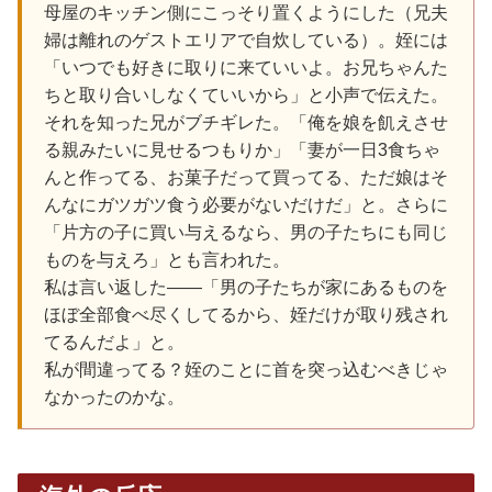
母屋のキッチン側にこっそり置くようにした（兄夫
婦は離れのゲストエリアで自炊している）。姪には
「いつでも好きに取りに来ていいよ。お兄ちゃんた
ちと取り合いしなくていいから」と小声で伝えた。
それを知った兄がブチギレた。「俺を娘を飢えさせ
る親みたいに見せるつもりか」「妻が一日3食ちゃ
んと作ってる、お菓子だって買ってる、ただ娘はそ
んなにガツガツ食う必要がないだけだ」と。さらに
「片方の子に買い与えるなら、男の子たちにも同じ
ものを与えろ」とも言われた。
私は言い返した——「男の子たちが家にあるものを
ほぼ全部食べ尽くしてるから、姪だけが取り残され
てるんだよ」と。
私が間違ってる？姪のことに首を突っ込むべきじゃ
なかったのかな。