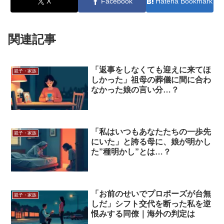
X
Facebook
Hatena Bookmark
関連記事
「返事をしなくても迎えに来てほ
親子・家族
しかった」祖母の葬儀に間に合わ
なかった娘の言い分…？
「私はいつもあなたたちの一歩先
親子・家族
にいた」と誇る母に、娘が明かし
た”種明かし”とは…？
「お前のせいでプロポーズが台無
親子・家族
しだ」シフト交代を断った私を逆
恨みする同僚｜海外の判定は