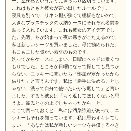
ー、左が私というふうにきっちり区切っています。
これはもともと彼女が言い出したルールです。
寝具も別々で、リネン棚が狭くて棚板もないので、
大きなプラスチックの収納ケースにそれぞれ名前を
貼って入れています。これも彼女のアイデアでし
た。先週、冬が始まって夜の寒さがこたえるので、
私は新しいシーツを買いました。母に勧められた、
もこもこした暖かい素材のものです。
洗ってからケースにしまい、日曜にベッドに敷くつ
もりでした。ところが日曜になって探しても見つか
らない。ニッキーに聞いたら「部屋が寒かったから
借りた」と言うんです。私は「勝手に決めることじ
ゃない、洗って自分で使いたいから返して」と言い
ました。すると彼女は「もう返してほしくないと思
うよ。彼氏とその上でしちゃったから」と。
ここで言っておくと、私には汚染強迫があって、ニ
ッキーもそれを知っています。私は思わずキレてし
まい、「あなたは私が新しいシーツを弁償するべき