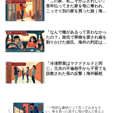
「この家、私こそがふさわしい」
夫婦・パートナー
長年払ってきた家を母に奪われ、
こっそり別の家を買った娘｜海外
の判定は
「なんで種があるって言わなかっ
夫婦・パートナー
たの？」旅先で果物を渡され歯を
割りかけた彼氏、海外の判定は…
「冷凍野菜はマクドナルドと同
夫婦・パートナー
じ」元夫の不倫相手から子育てを
説教された母の反撃｜海外騒然
「一時的な趣味だって言っておきなさ
い」車を買った息子に母が望んだ答えと