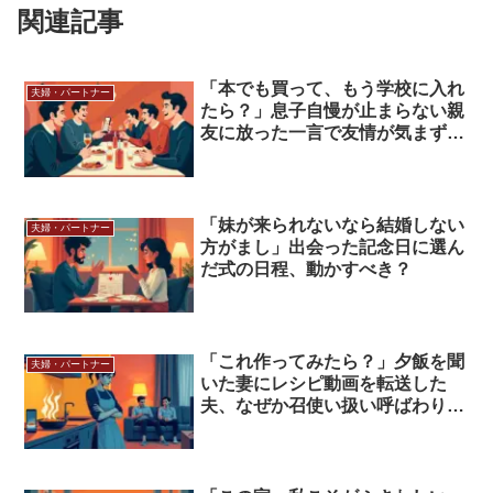
関連記事
「本でも買って、もう学校に入れ
夫婦・パートナー
たら？」息子自慢が止まらない親
友に放った一言で友情が気まずく
なった話
「妹が来られないなら結婚しない
夫婦・パートナー
方がまし」出会った記念日に選ん
だ式の日程、動かすべき？
「これ作ってみたら？」夕飯を聞
夫婦・パートナー
いた妻にレシピ動画を転送した
夫、なぜか召使い扱い呼ばわりさ
れた話