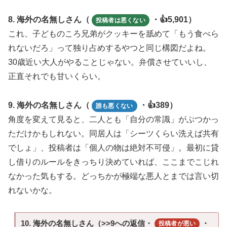
8. 海外の名無しさん（
・👍5,901）
投稿者は悪くない
これ、子どものころ兄弟がクッキーを舐めて「もう食べら
れないだろ」って独り占めするやつと同じ構図だよね。
30歳近い大人がやることじゃない。弁償させていいし、
正直それでも甘いくらい。
9. 海外の名無しさん（
・👍389）
誰も悪くない
角度を変えて見ると、二人とも「自分の常識」がぶつかっ
ただけかもしれない。同居人は「シーツくらい洗えば共有
でしょ」、投稿者は「個人の物は絶対不可侵」。最初に貸
し借りのルールをきっちり決めていれば、ここまでこじれ
なかった気もする。どっちかが極端な悪人とまでは言い切
れないかな。
10. 海外の名無しさん（>>9への返信・
・
投稿者が悪い