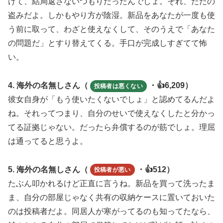
けて、結局返さないつもりだったんでしょ。それ、ただの
盗みだよ。しかもやり方が陰湿。新品をあなたが一度も使
う前に取って、わざと使えなくして、そのうえで「あなた
の問題だ」とすり替えてくる。手口が完成しすぎてて怖
い。
4. 海外の名無しさん（
・👍6,209）
投稿者は悪くない
彼女自身が「もう使いたくないでしょ」と認めてるんだよ
ね。それってつまり、自分のせいで使えなくしたと分かっ
てる証拠じゃない。だったら弁償するのが筋でしょ。理屈
は通ってると思うよ。
5. 海外の名無しさん（
・👍512）
投稿者が悪い
たぶん叩かれるけど正直に言うね。新品を買って洗ったま
ま、自分の部屋じゃなく共有の収納ケースに置いておいた
のは投稿者だよ。同居人が寒がってるのも知ってたなら、