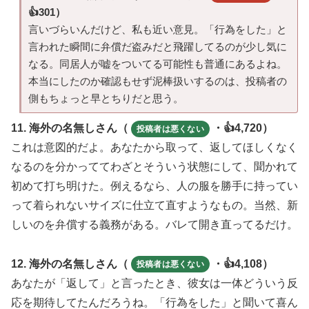
👍301）
言いづらいんだけど、私も近い意見。「行為をした」と
言われた瞬間に弁償だ盗みだと飛躍してるのが少し気に
なる。同居人が嘘をついてる可能性も普通にあるよね。
本当にしたのか確認もせず泥棒扱いするのは、投稿者の
側もちょっと早とちりだと思う。
11. 海外の名無しさん（
・👍4,720）
投稿者は悪くない
これは意図的だよ。あなたから取って、返してほしくなく
なるのを分かっててわざとそういう状態にして、聞かれて
初めて打ち明けた。例えるなら、人の服を勝手に持ってい
って着られないサイズに仕立て直すようなもの。当然、新
しいのを弁償する義務がある。バレて開き直ってるだけ。
12. 海外の名無しさん（
・👍4,108）
投稿者は悪くない
あなたが「返して」と言ったとき、彼女は一体どういう反
応を期待してたんだろうね。「行為をした」と聞いて喜ん