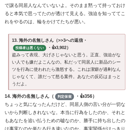
で譲る同居人なんていないよ。そのまま黙って持っておけ
ると本気で思ってたのが透けて見える。強迫を知っててこ
れをやるのは、輪をかけてたちが悪い。
13. 海外の名無しさん（>>3への返信・
・👍3,902）
投稿者は悪くない
盗みって表現、大げさじゃないと思う。正直、強迫がな
い人でも嫌だよこんなの。私だって同居人に新品のシー
ツを行為に使われたら激怒する。これは潔癖が過剰なん
じゃなくて、誰だって怒る案件。あなたの反応はまっと
うだよ。
14. 海外の名無しさん（
・👍356）
判定保留
ちょっと気になったんだけど、同居人側の言い分が一切な
いから判断しきれないな。本当に行為をしたのか、それと
もあなたを追い払うための嘘なのか、勝手に持ち出したの
は事実なのか単なる行き違いなのか。事実関係がはっきり