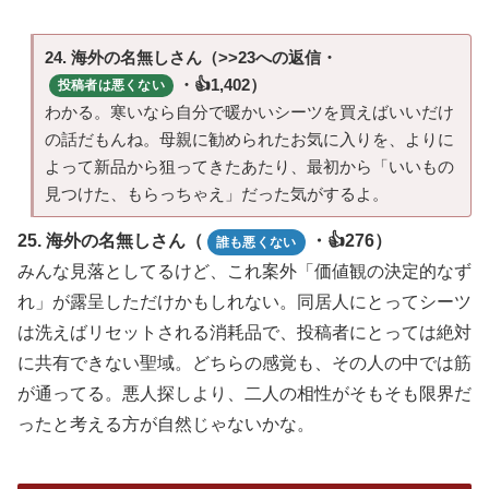
24. 海外の名無しさん（>>23への返信・
・👍1,402）
投稿者は悪くない
わかる。寒いなら自分で暖かいシーツを買えばいいだけ
の話だもんね。母親に勧められたお気に入りを、よりに
よって新品から狙ってきたあたり、最初から「いいもの
見つけた、もらっちゃえ」だった気がするよ。
25. 海外の名無しさん（
・👍276）
誰も悪くない
みんな見落としてるけど、これ案外「価値観の決定的なず
れ」が露呈しただけかもしれない。同居人にとってシーツ
は洗えばリセットされる消耗品で、投稿者にとっては絶対
に共有できない聖域。どちらの感覚も、その人の中では筋
が通ってる。悪人探しより、二人の相性がそもそも限界だ
ったと考える方が自然じゃないかな。