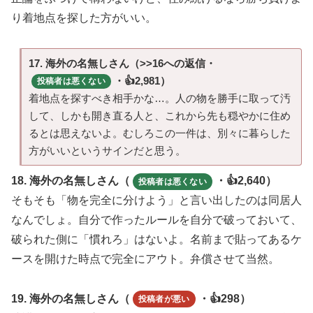
り着地点を探した方がいい。
17. 海外の名無しさん（>>16への返信・
・👍2,981）
投稿者は悪くない
着地点を探すべき相手かな…。人の物を勝手に取って汚
して、しかも開き直る人と、これから先も穏やかに住め
るとは思えないよ。むしろこの一件は、別々に暮らした
方がいいというサインだと思う。
18. 海外の名無しさん（
・👍2,640）
投稿者は悪くない
そもそも「物を完全に分けよう」と言い出したのは同居人
なんでしょ。自分で作ったルールを自分で破っておいて、
破られた側に「慣れろ」はないよ。名前まで貼ってあるケ
ースを開けた時点で完全にアウト。弁償させて当然。
19. 海外の名無しさん（
・👍298）
投稿者が悪い