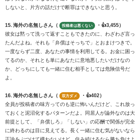
しないと、片方の話だけで断罪はできないと思う。
15. 海外の名無しさん（
・👍3,455）
投稿者は悪くない
彼女は黙って洗って返すこともできたのに、わざわざ言っ
たんだよね。それも「弁償はそっちで」とおまけつきで。
一度ならず二度、あなたの事情を利用してる。お金に困っ
てるのか、それとも単にあなたに意地悪したいだけなの
か、どっちにしても一緒に住む相手としては危険信号だ
よ。
16. 海外の名無しさん（
・👍402）
双方ダメ
全員が投稿者の味方ってのも逆に怖いんだけど、これ放っ
ておくと泥沼化するパターンだよ。同居人が論外なのは大
前提として、「弁償しろ」「しない」の応酬で関係が完全
に終わるのは目に見えてる。長く一緒に住む気がないなら
正論をぶつけて構わないけど、住み続けるなら勝ち負けよ