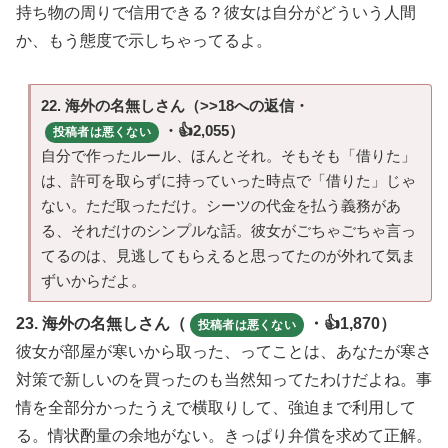
持ち物の周りで信用できる？彼女は自分がどういう人間
か、もう態度で示しちゃってるよ。
22. 海外の名無しさん（>>18への返信・
・👍2,055）
投稿者は悪くない
自分で作ったルール、ほんとそれ。そもそも「借りた」
は、許可を取らずに持っていった時点で「借りた」じゃ
ない。ただ取っただけ。シーツの代金を払う義務があ
る、それだけのシンプルな話。彼女がごちゃごちゃ言っ
てるのは、見逃してもらえると思ってたのが外れて気ま
ずいからだよ。
23. 海外の名無しさん（
・👍1,870）
投稿者は悪くない
彼女が部屋が寒いから取った、ってことは、あなたが寒さ
対策で新しいのを買ったのも当然知ってたわけだよね。事
情を全部分かったうえで横取りして、強迫まで利用して
る。情状酌量の余地がない。きっぱり弁償を求めて正解。